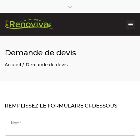
Close
Lundi-Vendredi : 8:00 – 17:00
09 81 41 45 84
top
Togg
bar
contact@renoviva.fr
navi
Demande de devis
Accueil
Demande de devis
REMPLISSEZ LE FORMULAIRE CI-DESSOUS :