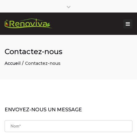
Close
Lundi-Vendredi : 8:00 – 17:00
09 81 41 45 84
top
Togg
bar
contact@renoviva.fr
navi
Contactez-nous
Accueil
Contactez-nous
ENVOYEZ-NOUS UN MESSAGE